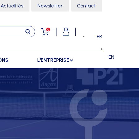
Actualités
Newsletter
Contact
0
FR
EN
ONS
L'ENTREPRISE
E
RANGEMENTS
SPORTS SALLE
ARMOIRES
ARTS MARTIAUX
SÉPARATIONS
CHARIOTS
DANSE
SÉPARATIONS EXTÉRIEURES
RÂTELIERS
ESCALADE
SÉPARATIONS INTÉRIEURES
GYMNASTIQUE