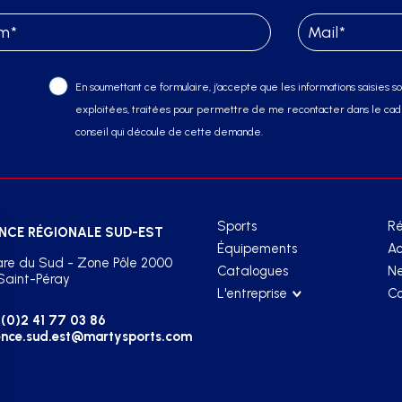
En soumettant ce formulaire, j’accepte que les informations saisies soi
exploitées, traitées pour permettre de me recontacter dans le cadr
conseil qui découle de cette demande.
Sports
Ré
NCE RÉGIONALE SUD-EST
Équipements
Ac
re du Sud - Zone Pôle 2000
Catalogues
Ne
Saint-Péray
L'entreprise
Co
(0)2 41 77 03 86
nce.sud.est@martysports.com