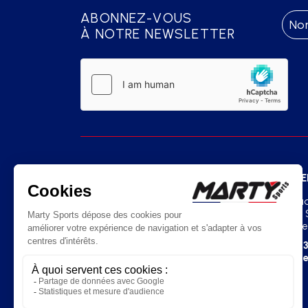
ABONNEZ-VOUS
À NOTRE NEWSLETTER
SIÈGE
AGE
Route de la Meignanne
2 Squa
49370 Saint-Clément-de-la-Place
07130 
France
France
+33(0)2 41 77 03 86
+33
contact@martysports.com
age