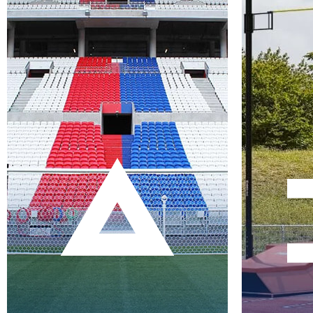
COMBINÉS HAND/BASKET
SAUT
FOOTBALL
FOOTBALL US
HAND BALL
HOCKEY
RUGBY
VOLLEY