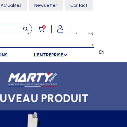
Actualités
Newsletter
Contact
0
FR
EN
ONS
L'ENTREPRISE
E
RANGEMENTS
SPORTS SALLE
ARMOIRES
ARTS MARTIAUX
SÉPARATIONS
CHARIOTS
DANSE
SÉPARATIONS EXTÉRIEURES
RÂTELIERS
ESCALADE
SÉPARATIONS INTÉRIEURES
GYMNASTIQUE