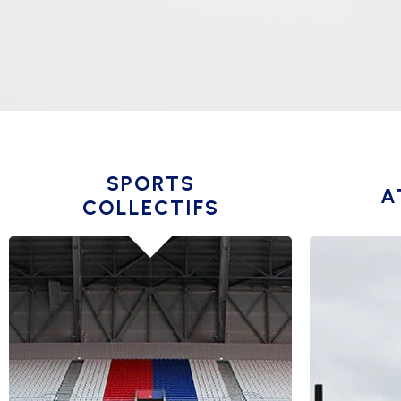
SPORTS
A
COLLECTIFS
BASKET
COUR
BEACH
ENTRA
BROOMBALL
LANCE