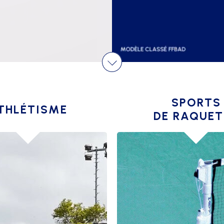
SPORTS
THLÉTISME
DE RAQUET
SES
BADMINTON
INEMENT
TENNIS
RS