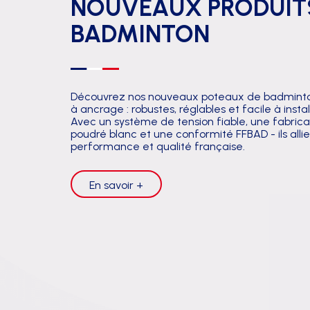
NOUVEAUX PRODUIT
FOOTBALL
PATÈRES
TRIBUNES 2 RANGS
BADMINTON
FOOTBALL US
PORTE PAQUETS
TRIBUNES 3 RANGS
HAND BALL
TRIBUNES 4 RANGS
HOCKEY
Découvrez nos nouveaux poteaux de badminto
à ancrage : robustes, réglables et facile à instal
Avec un système de tension fiable, une fabrica
RUGBY
poudré blanc et une conformité FFBAD - ils alli
performance et qualité française.
VOLLEY
En savoir +