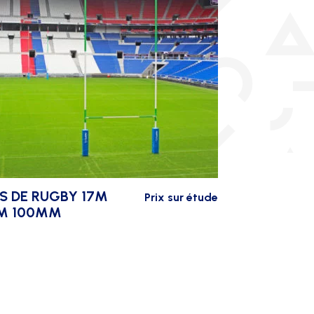
S DE RUGBY 17M
But foot sen
Prix sur étude
M 100MM
avec lest et
F8058