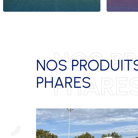
NOS P
NOS PRODUIT
PHARE
PHARES