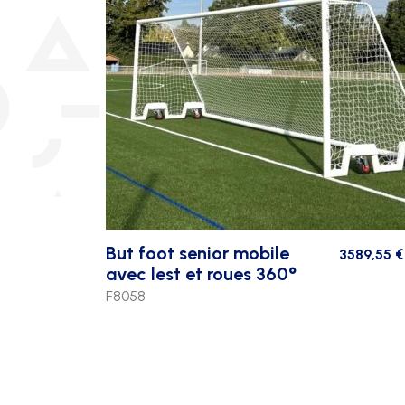
But foot senior mobile
rix sur étude
3589,55
€
avec lest et roues 360°
F8058