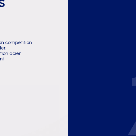
S
AFFICHAGE PUBLICITAIRE
n compétition
ler.
tion acier
ent