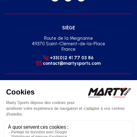
SIÈGE
Route de la Meignanne
49370 Saint-Clément-de-la-Place
France
+33(0)2 41 77 03 86
contact@martysports.com
AGENCE RÉGIONALE SUD-EST
2 Square du Sud - Zone Pôle 2000
07130 Saint-Péray
France
+33(0)2 41 77 03 86
agence.sud.est@martysports.com