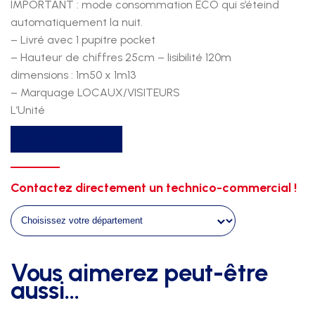
IMPORTANT : mode consommation ECO qui s’éteind
automatiquement la nuit.
– Livré avec 1 pupitre pocket
– Hauteur de chiffres 25cm – lisibilité 120m
dimensions : 1m50 x 1m13
– Marquage LOCAUX/VISITEURS
L’Unité
quantité
Recevoir un devis
de
Tableau
affichage
Contactez directement un technico-commercial !
exterieur
club
classic
alimentation
Vous aimerez peut-être
solaire+pupitre
aussi…