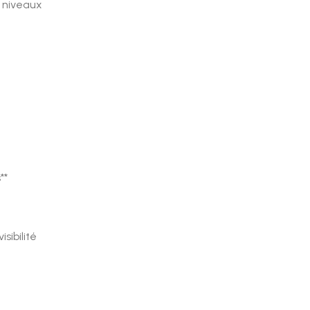
 niveaux
**
sibilité