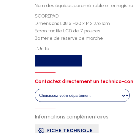
Nom des équipes paramétrable et enregistr
SCOREPAD
Dimensions L38 x H20 x P 2.2/6.1cm
Ecran tactile LCD de 7 pouces
Batterie de réserve de marche
L’Unité
quantité
Recevoir un devis
de
Tableau
affichage
Contactez directement un technico-com
interieur
club
2m93
x
Informations complémentaires
1m00
+
FICHE TECHNIQUE
scorepad