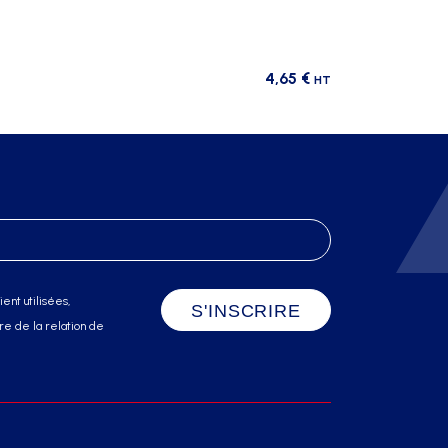
4,65
€
HT
ent utilisées,
e de la relation de