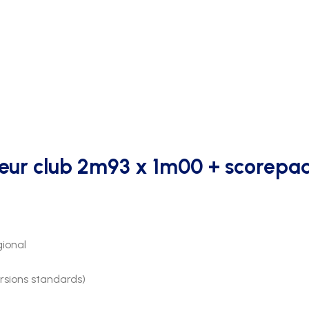
AFFICHAGE PUBLICITAIRE
ieur club 2m93 x 1m00 + scorepa
ional
rsions standards)