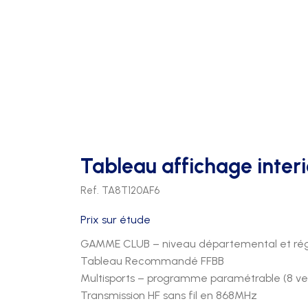
FOOTBALL
PATÈRES
TRIBUNES 2 RANGS
FOOTBALL US
PORTE PAQUETS
TRIBUNES 3 RANGS
HAND BALL
TRIBUNES 4 RANGS
HOCKEY
RUGBY
VOLLEY
Tableau affichage inter
Ref. TA8T120AF6
Prix sur étude
GAMME CLUB – niveau départemental et rég
Tableau Recommandé FFBB
Multisports – programme paramétrable (8 ve
Transmission HF sans fil en 868MHz