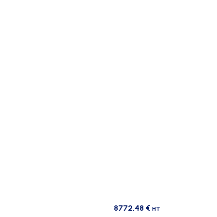
8772,48
€
HT