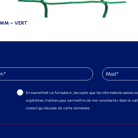
00MM – VERT
En soumettant ce formulaire, j’accepte que les informations saisies soi
exploitées, traitées pour permettre de me recontacter dans le cadr
conseil qui découle de cette demande.