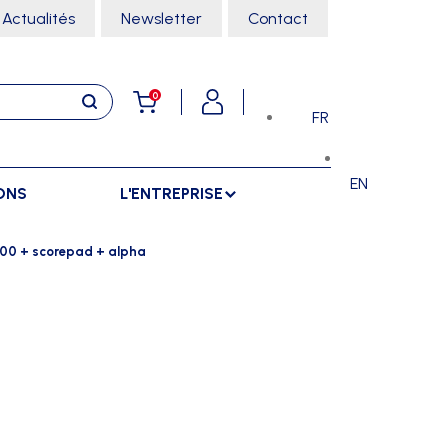
Actualités
Newsletter
Contact
0
FR
EN
ONS
L'ENTREPRISE
E
RANGEMENTS
SPORTS SALLE
m00 + scorepad + alpha
ARMOIRES
ARTS MARTIAUX
SÉPARATIONS
CHARIOTS
DANSE
SÉPARATIONS EXTÉRIEURES
RÂTELIERS
ESCALADE
SÉPARATIONS INTÉRIEURES
GYMNASTIQUE