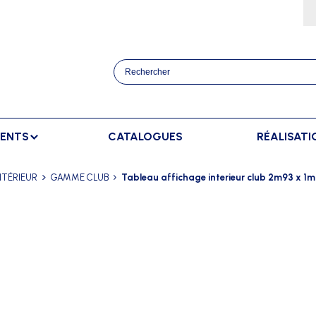
MENTS
CATALOGUES
RÉALISATI
ATHLÉTISME
BANCS
SPORTS RAQUETT
NTÉRIEUR
GAMME CLUB
Tableau affichage interieur club 2m93 x 1
OURSES
BANCS DE TOUCHE
BADMINTON
AFFICHAGE
TRAINEMENT
BANCS DE TOUCHE ELITE
TENNIS
AFFICHAGE EXTÉRIEUR
ANCERS
BANCS SUÉDOIS
AFFICHAGE INTÉRIEUR
AUTS
AFFICHAGE MANUEL