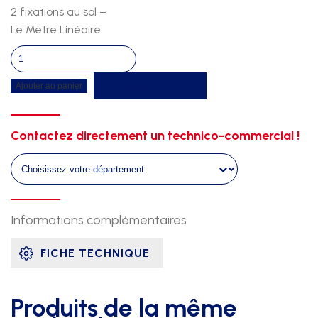
2 fixations au sol –
Le Mètre Linéaire
quantité
de
Recevoir un devis
Ajouter au panier
Banc
central
complet
Contactez directement un technico-commercial !
double
exotique
galvanise
+
ral
Informations complémentaires
specifique
FICHE TECHNIQUE
Produits de la même