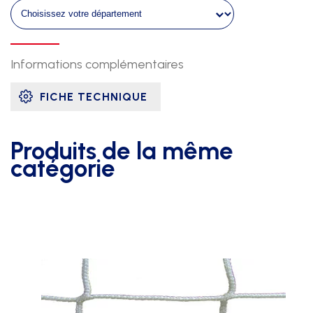
galvanise
+
ral
blanc
Informations complémentaires
FICHE TECHNIQUE
Produits de la même
catégorie