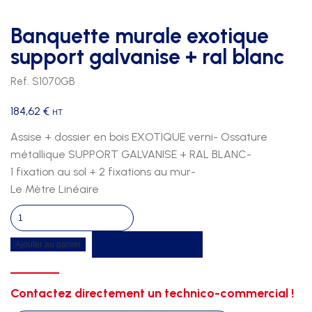
Banquette murale exotique
support galvanise + ral blanc
Ref. S1070GB
184,62
€
HT
Assise + dossier en bois EXOTIQUE verni- Ossature
métallique SUPPORT GALVANISE + RAL BLANC-
1 fixation au sol + 2 fixations au mur-
Le Mètre Linéaire
quantité
de
Recevoir un devis
Ajouter au panier
Banquette
murale
exotique
Contactez directement un technico-commercial !
support