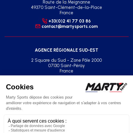
Route de la Meignanne
49370 Saint-Clément-de-la-Place
France
+33(0)2 41 77 03 86
contact@martysports.com
AGENCE RÉGIONALE SUD-EST
2 Square du Sud - Zone Pôle 2000
07130 Saint-Péray
France
+33(0)2 41 77 03 86
agence.sud.est@martysports.com