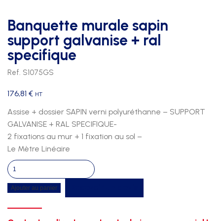
Banquette murale sapin
support galvanise + ral
specifique
Ref. S1075GS
176,81
€
HT
Assise + dossier SAPIN verni polyuréthanne – SUPPORT
GALVANISE + RAL SPECIFIQUE-
2 fixations au mur + 1 fixation au sol –
Le Mètre Linéaire
quantité
de
Recevoir un devis
Ajouter au panier
Banquette
murale
sapin