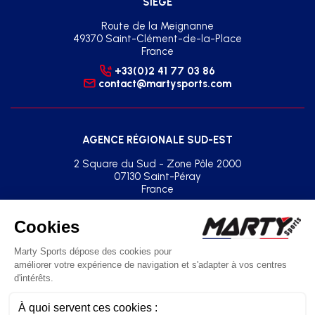
SIÈGE
Route de la Meignanne
49370 Saint-Clément-de-la-Place
France
+33(0)2 41 77 03 86
contact@martysports.com
AGENCE RÉGIONALE SUD-EST
2 Square du Sud - Zone Pôle 2000
07130 Saint-Péray
France
+33(0)2 41 77 03 86
agence.sud.est@martysports.com