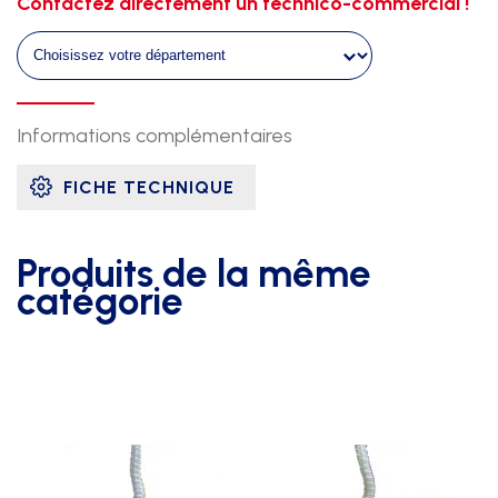
Contactez directement un technico-commercial !
support
galvanise
+
ral
specifique
Informations complémentaires
FICHE TECHNIQUE
Produits de la même
catégorie