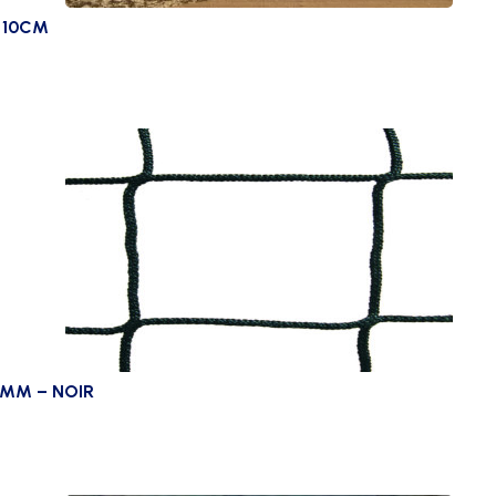
 10CM
0MM – NOIR