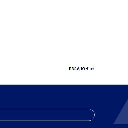
11346,10
€
HT