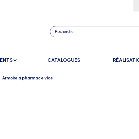
MENTS
CATALOGUES
RÉALISATI
ATHLÉTISME
BANCS
SPORTS RAQUETT
Armoire a pharmacie vide
OURSES
BANCS DE TOUCHE
BADMINTON
AFFICHAGE
TRAINEMENT
BANCS DE TOUCHE ELITE
TENNIS
AFFICHAGE EXTÉRIEUR
ANCERS
BANCS SUÉDOIS
AFFICHAGE INTÉRIEUR
AUTS
AFFICHAGE MANUEL