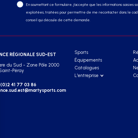
En soumettant ce formulaire, j’accepte que les informations saisies soi
exploitées, traitées pour permettre de me recontacter dans le cadr
conseil qui découle de cette demande.
Sports
Ré
NCE RÉGIONALE SUD-EST
Équipements
Ac
re du Sud - Zone Pôle 2000
Catalogues
Ne
Saint-Péray
L'entreprise
Co
(0)2 41 77 03 86
nce.sud.est@martysports.com