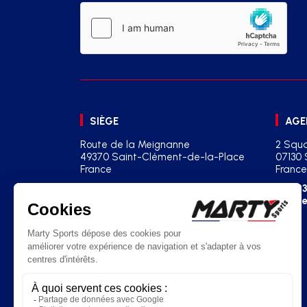
SIÈGE
AGE
Route de la Meignanne
2 Squa
49370 Saint-Clément-de-la-Place
07130 
France
France
+33(0)2 41 77 03 86
+33
contact@martysports.com
age