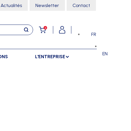
Actualités
Newsletter
Contact
0
FR
EN
ONS
L'ENTREPRISE
E
RANGEMENTS
SPORTS SALLE
ARMOIRES
ARTS MARTIAUX
SÉPARATIONS
CHARIOTS
DANSE
SÉPARATIONS EXTÉRIEURES
RÂTELIERS
ESCALADE
SÉPARATIONS INTÉRIEURES
GYMNASTIQUE