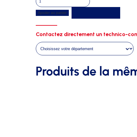
de
Recevoir un devis
Ajouter au panier
Armoire
a
pharmacie
Contactez directement un technico-com
vide
Produits de la mê