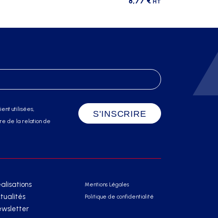
8,77
€
HT
ent utilisées,
e de la relation de
alisations
Mentions Légales
tualités
Politique de confidentialité
wsletter