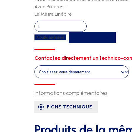
Avec Patères –
Le Mètre Linéaire
quantité
de
Recevoir un devis
Ajouter au panier
Porte
paquets
&
Contactez directement un technico-com
porte
pateres
exotique
galvanise
+
Informations complémentaires
ral
specifique
FICHE TECHNIQUE
Produits de la mê