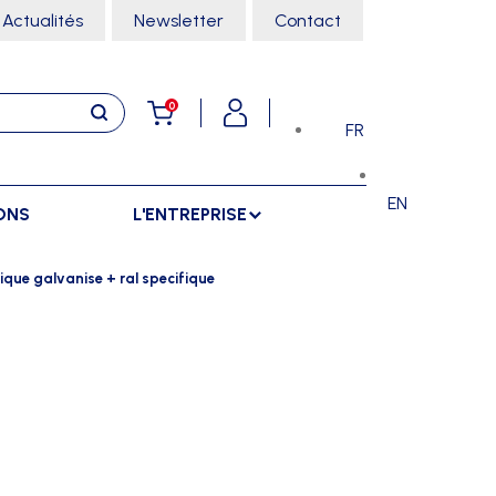
Actualités
Newsletter
Contact
0
FR
EN
ONS
L'ENTREPRISE
E
RANGEMENTS
SPORTS SALLE
ique galvanise + ral specifique
ARMOIRES
ARTS MARTIAUX
SÉPARATIONS
CHARIOTS
DANSE
SÉPARATIONS EXTÉRIEURES
RÂTELIERS
ESCALADE
SÉPARATIONS INTÉRIEURES
GYMNASTIQUE