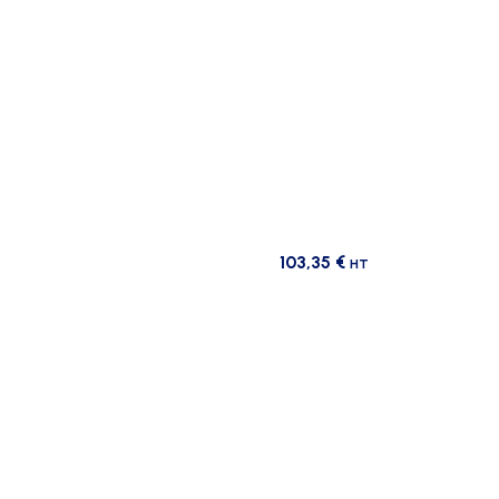
103,35
€
HT