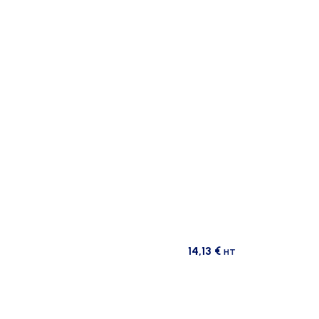
14,13
€
HT