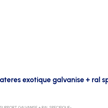
AFFICHAGE PUBLICITAIRE
teres exotique galvanise + ral s
- SUPPORT GALVANISE + RAL SPECIFIQUE-