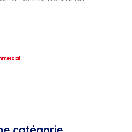
mercial !
me catégorie