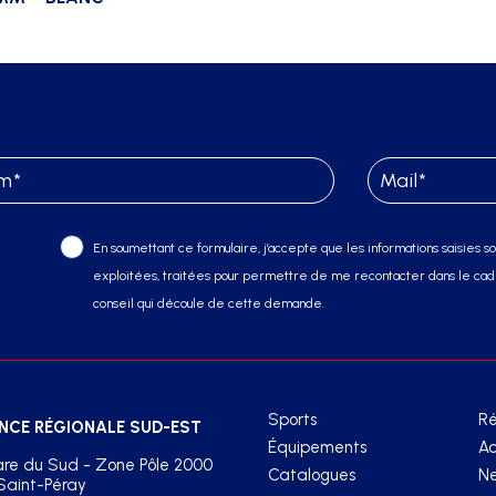
En soumettant ce formulaire, j’accepte que les informations saisies soi
exploitées, traitées pour permettre de me recontacter dans le cadr
conseil qui découle de cette demande.
Sports
Ré
NCE RÉGIONALE SUD-EST
Équipements
Ac
re du Sud - Zone Pôle 2000
Catalogues
Ne
Saint-Péray