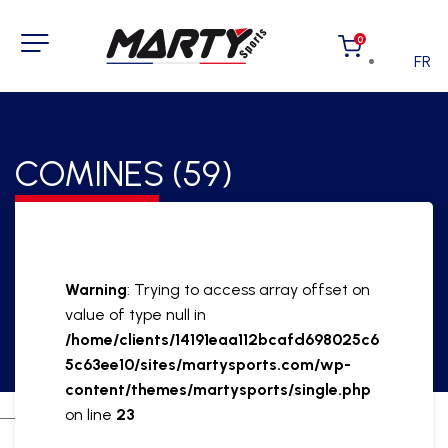
0
FR
COMINES (59)
Warning
: Trying to access array offset on
value of type null in
/home/clients/14191eaa112bcafd698025c6
5c63ee10/sites/martysports.com/wp-
content/themes/martysports/single.php
on line
23