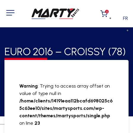
0
FR
EURO 2016 – CROISSY (78)
Warning
: Trying to access array offset on
value of type null in
/home/clients/14191eaa112bcafd698025c6
5c63ee10/sites/martysports.com/wp-
content/themes/martysports/single.php
on line
23