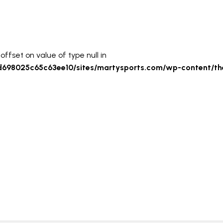
AFFICHAGE PUBLICITAIRE
offset on value of type null in
fd698025c65c63ee10/sites/martysports.com/wp-content/th