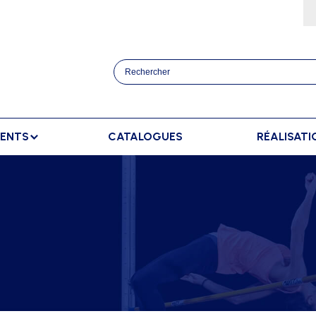
MENTS
CATALOGUES
RÉALISATI
ATHLÉTISME
BANCS
SPORTS RAQUETT
OURSES
BANCS DE TOUCHE
BADMINTON
AFFICHAGE
TRAINEMENT
BANCS DE TOUCHE ELITE
TENNIS
AFFICHAGE EXTÉRIEUR
ANCERS
BANCS SUÉDOIS
AFFICHAGE INTÉRIEUR
AUTS
AFFICHAGE MANUEL