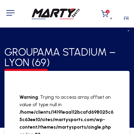
0
FR
GROUPAMA STADIUM –
LYON (69)
Warning
: Trying to access array offset on
value of type null in
/home/clients/14191eaa112bcafd698025c6
5c63ee10/sites/martysports.com/wp-
content/themes/martysports/single.php