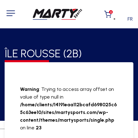
0
FR
ÎLE ROUSSE (2B)
Warning
: Trying to access array offset on
value of type null in
/home/clients/14191eaa112bcafd698025c6
5c63ee10/sites/martysports.com/wp-
content/themes/martysports/single.php
on line
23