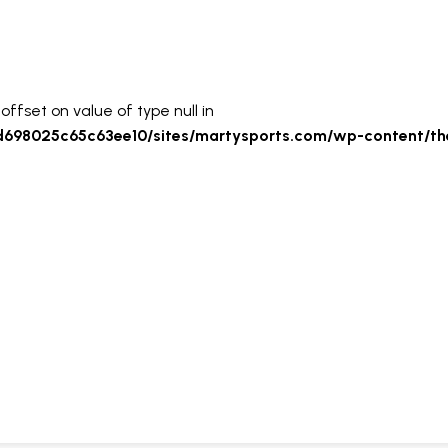
AFFICHAGE PUBLICITAIRE
offset on value of type null in
fd698025c65c63ee10/sites/martysports.com/wp-content/th