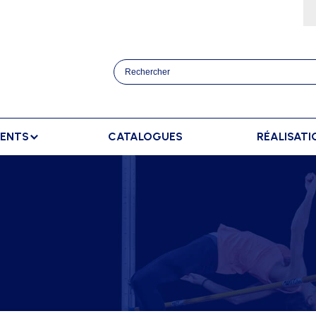
MENTS
CATALOGUES
RÉALISATI
ATHLÉTISME
BANCS
SPORTS RAQUETT
OURSES
BANCS DE TOUCHE
BADMINTON
AFFICHAGE
TRAINEMENT
BANCS DE TOUCHE ELITE
TENNIS
AFFICHAGE EXTÉRIEUR
ANCERS
BANCS SUÉDOIS
AFFICHAGE INTÉRIEUR
AUTS
AFFICHAGE MANUEL