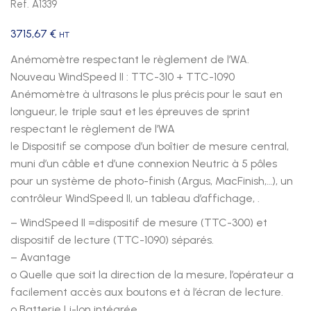
Ref. A1339
3715,67
€
HT
Anémomètre respectant le règlement de l’WA.
Nouveau WindSpeed II : TTC-310 + TTC-1090
Anémomètre à ultrasons le plus précis pour le saut en
longueur, le triple saut et les épreuves de sprint
respectant le règlement de l’WA
le Dispositif se compose d’un boîtier de mesure central,
muni d’un câble et d’une connexion Neutric à 5 pôles
pour un système de photo-finish (Argus, MacFinish,…), un
contrôleur WindSpeed II, un tableau d’affichage, .
– WindSpeed II =dispositif de mesure (TTC-300) et
dispositif de lecture (TTC-1090) séparés.
– Avantage
o Quelle que soit la direction de la mesure, l’opérateur a
facilement accès aux boutons et à l’écran de lecture.
o Batterie Li-Ion intégrée