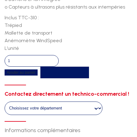
o Capteurs à ultrasons plus résistants aux intempéries
Inclus TTC-310 :
Trépied
Mallette de transport
Anémomètre WindSpeed
L’unité
quantité
de
Recevoir un devis
Ajouter au panier
Anemometre
a
ultrason
Contactez directement un technico-commercial !
Informations complémentaires