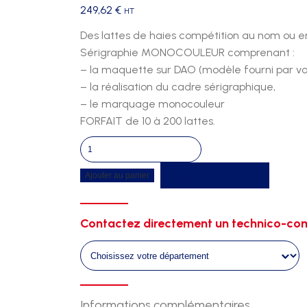
249,62
€
HT
Des lattes de haies compétition au nom ou em
Sérigraphie MONOCOULEUR comprenant :
– la maquette sur DAO (modèle fourni par vos
– la réalisation du cadre sérigraphique,
– le marquage monocouleur
FORFAIT de 10 à 200 lattes.
quantité
de
Recevoir un devis
Ajouter au panier
Marquage
personnalise
des
Contactez directement un technico-com
lattes
Informations complémentaires