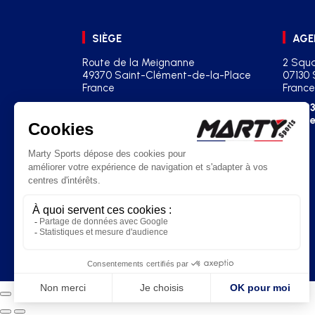
SIÈGE
AGE
Route de la Meignanne
2 Squa
49370 Saint-Clément-de-la-Place
07130 
France
France
+33(0)2 41 77 03 86
+33
contact@martysports.com
age