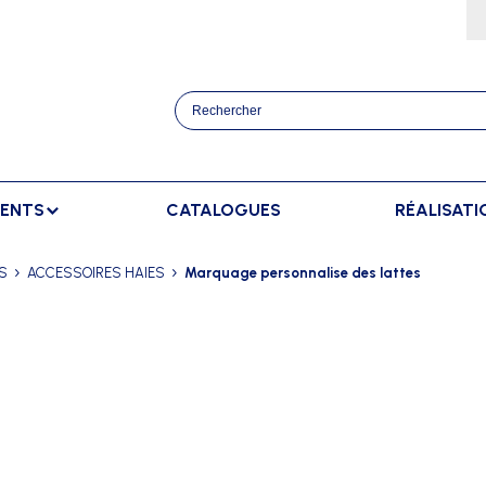
MENTS
CATALOGUES
RÉALISATI
ATHLÉTISME
BANCS
SPORTS RAQUETT
S
ACCESSOIRES HAIES
Marquage personnalise des lattes
OURSES
BANCS DE TOUCHE
BADMINTON
AFFICHAGE
TRAINEMENT
BANCS DE TOUCHE ELITE
TENNIS
AFFICHAGE EXTÉRIEUR
ANCERS
BANCS SUÉDOIS
AFFICHAGE INTÉRIEUR
AUTS
AFFICHAGE MANUEL