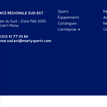
Sports
Ré
NCE RÉGIONALE SUD-EST
Équipements
Ac
re du Sud - Zone Pôle 2000
Catalogues
Ne
Saint-Péray
L'entreprise
Co
(0)2 41 77 03 86
nce.sud.est@martysports.com