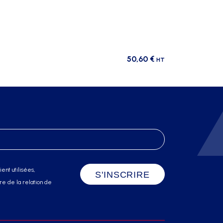
50,60
€
HT
ent utilisées,
e de la relation de