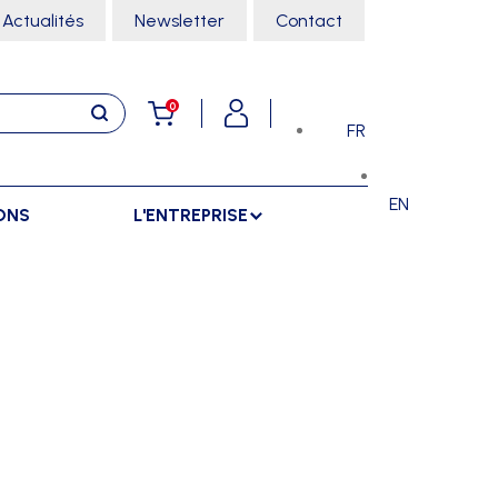
Actualités
Newsletter
Contact
0
FR
EN
ONS
L'ENTREPRISE
E
RANGEMENTS
SPORTS SALLE
ARMOIRES
ARTS MARTIAUX
SÉPARATIONS
CHARIOTS
DANSE
SÉPARATIONS EXTÉRIEURES
RÂTELIERS
ESCALADE
SÉPARATIONS INTÉRIEURES
GYMNASTIQUE