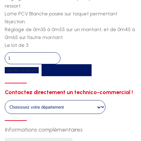
ressort.
Latte PCV Blanche posée sur taquet permettant
l’éjection.
Réglage de 0m35 à 0m55 sur un montant, et de 0m45 à
0m65 sur l’autre montant.
Le lot de 3
quantité
de
Recevoir un devis
Ajouter au panier
Baby
haie
0m60
Contactez directement un technico-commercial !
-
lot
de
3
Informations complémentaires