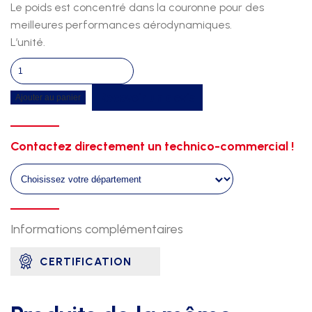
Le poids est concentré dans la couronne pour des
meilleures performances aérodynamiques.
L’unité.
quantité
de
Recevoir un devis
Ajouter au panier
Disque
haute
competition
Contactez directement un technico-commercial !
comet
1kg00
-
couronne
inox
Informations complémentaires
CERTIFICATION