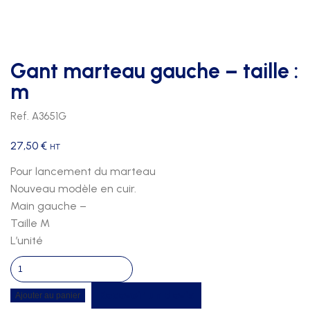
Gant marteau gauche – taille :
m
Ref. A3651G
27,50
€
HT
Pour lancement du marteau
Nouveau modèle en cuir.
Main gauche –
Taille M
L’unité
quantité
de
Recevoir un devis
Ajouter au panier
Gant