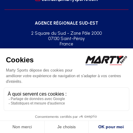
AGENCE RÉGIONALE SUD-EST
2 Square du Sud - Zone Pôle 2000
07130 Saint-Péray
France
+33(0)2 41 77 03 86
agence.sud.est@martysports.com