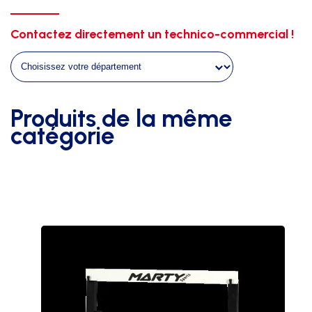
marteau
gauche
Contactez directement un technico-commercial !
-
taille
:
m
Produits de la même
catégorie