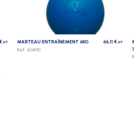
€
MARTEAU ENTRAÎNEMENT 6KG
66,11
€
HT
HT
Ref. A3490