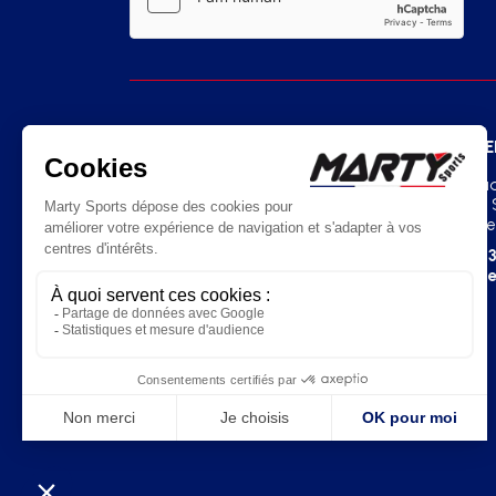
SIÈGE
AGE
Route de la Meignanne
2 Squa
49370 Saint-Clément-de-la-Place
07130 
France
France
+33(0)2 41 77 03 86
+33
contact@martysports.com
age