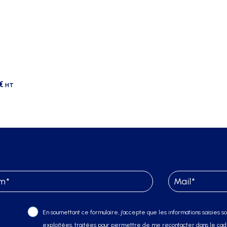
€
HT
En soumettant ce formulaire, j’accepte que les informations saisies soi
exploitées, traitées pour permettre de me recontacter dans le cadr