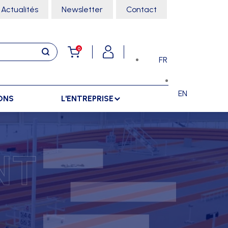
Actualités
Newsletter
Contact
0
FR
EN
ONS
L'ENTREPRISE
E
RANGEMENTS
SPORTS SALLE
NT
ARMOIRES
ARTS MARTIAUX
SÉPARATIONS
CHARIOTS
DANSE
SÉPARATIONS EXTÉRIEURES
RÂTELIERS
ESCALADE
SÉPARATIONS INTÉRIEURES
GYMNASTIQUE