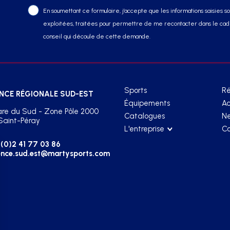
En soumettant ce formulaire, j’accepte que les informations saisies soi
exploitées, traitées pour permettre de me recontacter dans le cadr
conseil qui découle de cette demande.
Sports
Ré
NCE RÉGIONALE SUD-EST
Équipements
Ac
re du Sud - Zone Pôle 2000
Catalogues
Ne
Saint-Péray
L'entreprise
Co
(0)2 41 77 03 86
nce.sud.est@martysports.com