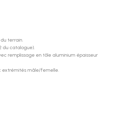
du terrain.
2 du catalogue).
vec remplissage en tôle aluminium épaisseur
x extrémités mâle/femelle.