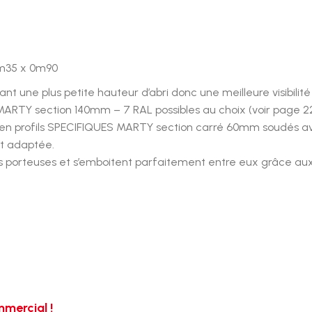
6m35 x 0m90
une plus petite hauteur d’abri donc une meilleure visibilité 
MARTY section 140mm – 7 RAL possibles au choix (voir page 2
x en profils SPECIFIQUES MARTY section carré 60mm soudés a
t adaptée.
es porteuses et s’emboitent parfaitement entre eux grâce au
mercial !