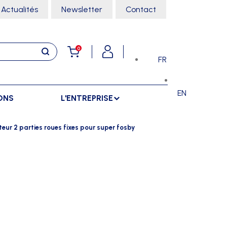
Actualités
Newsletter
Contact
0
FR
EN
ONS
L'ENTREPRISE
E
RANGEMENTS
SPORTS SALLE
teur 2 parties roues fixes pour super fosby
ARMOIRES
ARTS MARTIAUX
SÉPARATIONS
CHARIOTS
DANSE
SÉPARATIONS EXTÉRIEURES
RÂTELIERS
ESCALADE
SÉPARATIONS INTÉRIEURES
GYMNASTIQUE