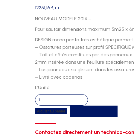
12351,16
€
HT
NOUVEAU MODELE 2014 –
Pour sautoir dimensions maximum 5m25 x 
DESIGN mono pente très esthétique permettant 
– Ossatures porteuses sur profil SPECIFIQUE 
– Toit et côtés constitués par des panneau
2mm insérée dans une feuillure spécialemen
– Les panneaux se glissent dans les ossatur
– Livré avec cadenas
L’Unité
quantité
de
Recevoir un devis
Ajouter au panier
Abri
sautoir
hauteur
Contactez directement un technico-com