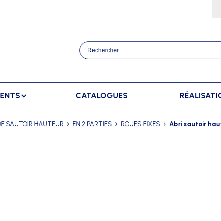
MENTS
CATALOGUES
RÉALISATI
ATHLÉTISME
BANCS
SPORTS RAQUETT
DE SAUTOIR HAUTEUR
EN 2 PARTIES
ROUES FIXES
Abri sautoir hau
OURSES
BANCS DE TOUCHE
BADMINTON
AFFICHAGE
TRAINEMENT
BANCS DE TOUCHE ELITE
TENNIS
AFFICHAGE EXTÉRIEUR
ANCERS
BANCS SUÉDOIS
AFFICHAGE INTÉRIEUR
AUTS
AFFICHAGE MANUEL