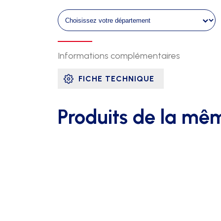
2
parties
roues
fixes
pour
Informations complémentaires
super
fosby
FICHE TECHNIQUE
Produits de la mê