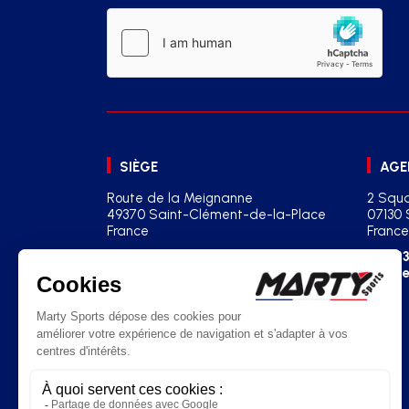
SIÈGE
AGE
Route de la Meignanne
2 Squa
49370 Saint-Clément-de-la-Place
07130 
France
France
+33(0)2 41 77 03 86
+33
contact@martysports.com
age