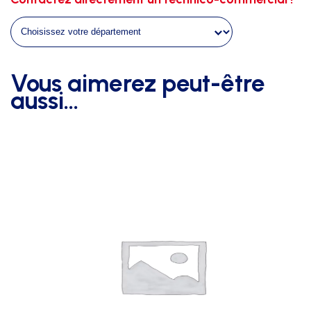
de
perche
6m40
Vous aimerez peut-être
aussi…