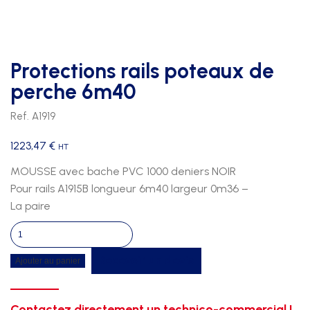
Protections rails poteaux de
perche 6m40
Ref. A1919
1223,47
€
HT
MOUSSE avec bache PVC 1000 deniers NOIR
Pour rails A1915B longueur 6m40 largeur 0m36 –
La paire
quantité
de
Recevoir un devis
Ajouter au panier
Protections
rails
poteaux
Contactez directement un technico-commercial !