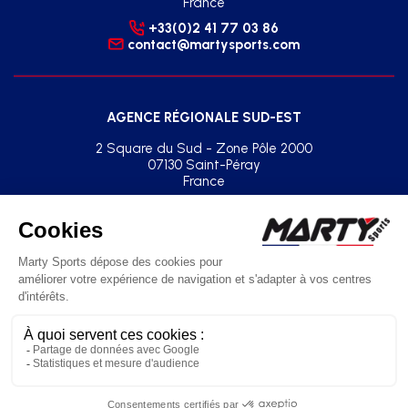
France
+33(0)2 41 77 03 86
contact@martysports.com
AGENCE RÉGIONALE SUD-EST
2 Square du Sud - Zone Pôle 2000
07130 Saint-Péray
France
+33(0)2 41 77 03 86
agence.sud.est@martysports.com