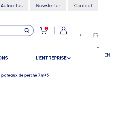
Actualités
Newsletter
Contact
0
FR
EN
ONS
L'ENTREPRISE
E
RANGEMENTS
SPORTS SALLE
ls poteaux de perche 7m45
ARMOIRES
ARTS MARTIAUX
SÉPARATIONS
CHARIOTS
DANSE
SÉPARATIONS EXTÉRIEURES
RÂTELIERS
ESCALADE
SÉPARATIONS INTÉRIEURES
GYMNASTIQUE