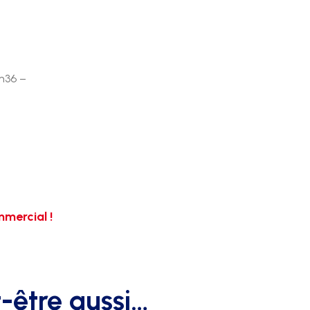
0m36 –
mercial !
-être aussi…