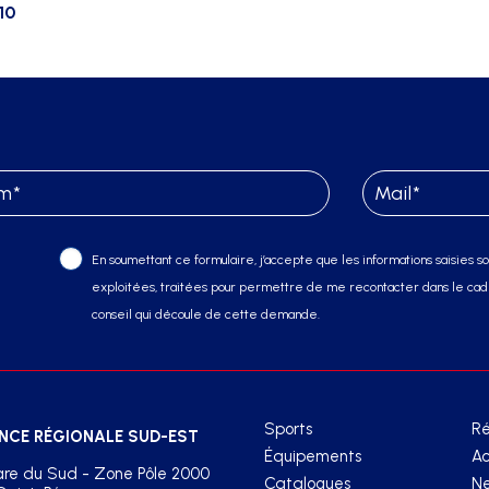
10
En soumettant ce formulaire, j’accepte que les informations saisies soi
exploitées, traitées pour permettre de me recontacter dans le cadr
conseil qui découle de cette demande.
Sports
Ré
NCE RÉGIONALE SUD-EST
Équipements
Ac
re du Sud - Zone Pôle 2000
Catalogues
Ne