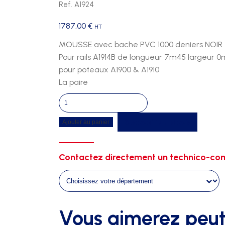
Ref. A1924
1787,00
€
HT
MOUSSE avec bache PVC 1000 deniers NOIR
Pour rails A1914B de longueur 7m45 largeur 
pour poteaux A1900 & A1910
La paire
quantité
de
Recevoir un devis
Ajouter au panier
Protections
rails
poteaux
Contactez directement un technico-com
de
perche
7m45
Vous aimerez peut