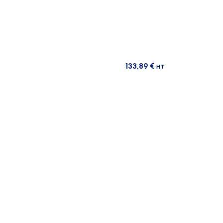
133,89
€
HT