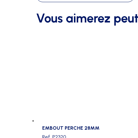
-
32
Vous aimerez peut
EMBOUT PERCHE 28MM
Ref. P2320