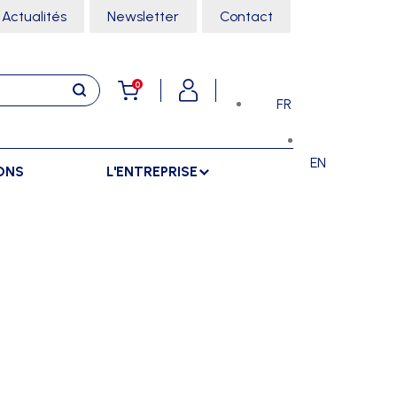
Actualités
Newsletter
Contact
0
FR
EN
ONS
L'ENTREPRISE
E
RANGEMENTS
SPORTS SALLE
ARMOIRES
ARTS MARTIAUX
SÉPARATIONS
CHARIOTS
DANSE
SÉPARATIONS EXTÉRIEURES
RÂTELIERS
ESCALADE
SÉPARATIONS INTÉRIEURES
GYMNASTIQUE