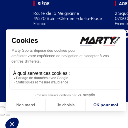
SIÈGE
AGE
Route de la Meignanne
2 Squa
49370 Saint-Clément-de-la-Place
07130 
France
France
+33(0)2 41 77 03 86
+33
contact@martysports.com
age