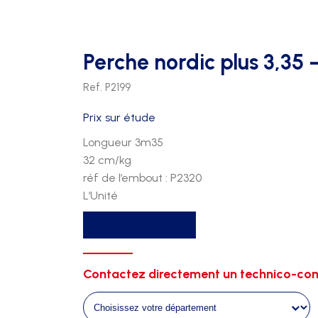
FOOTBALL
PATÈRES
TRIBUNES 2 RANGS
FOOTBALL US
PORTE PAQUETS
TRIBUNES 3 RANGS
Perche nordic plus 3,35 
HAND BALL
TRIBUNES 4 RANGS
Ref. P2199
HOCKEY
Prix sur étude
RUGBY
Longueur 3m35
VOLLEY
32 cm/kg
réf de l’embout : P2320
L’Unité
quantité
Recevoir un devis
de
Perche
nordic
Contactez directement un technico-com
plus
3,35