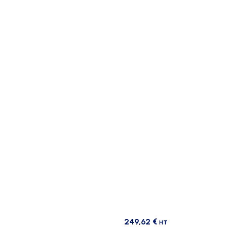
249,62
€
HT