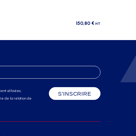
150,80
€
HT
ent utilisées,
e de la relation de