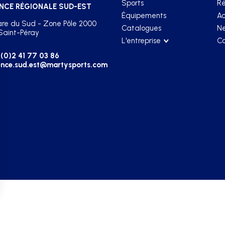
Sports
Ré
NCE RÉGIONALE SUD-EST
Équipements
Ac
re du Sud - Zone Pôle 2000
Catalogues
Ne
Saint-Péray
L'entreprise
Co
(0)2 41 77 03 86
nce.sud.est@martysports.com