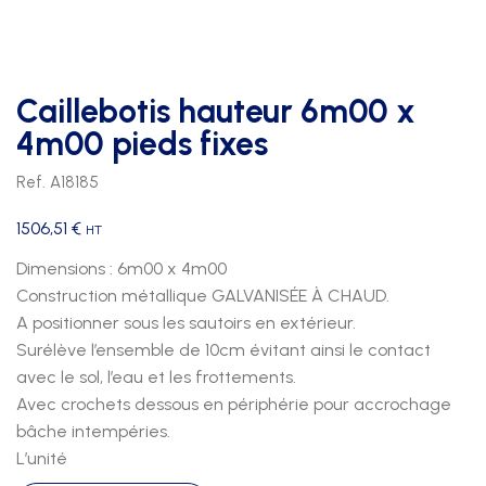
Caillebotis hauteur 6m00 x
4m00 pieds fixes
Ref. A18185
1506,51
€
HT
Dimensions : 6m00 x 4m00
Construction métallique GALVANISÉE À CHAUD.
A positionner sous les sautoirs en extérieur.
Surélève l’ensemble de 10cm évitant ainsi le contact
avec le sol, l’eau et les frottements.
Avec crochets dessous en périphérie pour accrochage
bâche intempéries.
L’unité