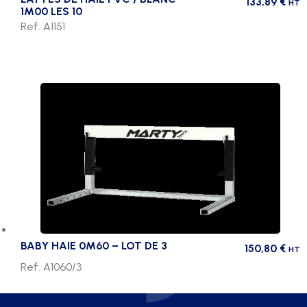
133,89
€
HT
1M00 LES 10
Ref. A1151
BABY HAIE 0M60 – LOT DE 3
150,80
€
HT
Ref. A1060/3