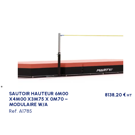
SAUTOIR HAUTEUR 6M00
8138,20
€
HT
X4M00 X3M75 X 0M70 –
MODULAIRE W/A
Ref. A1785