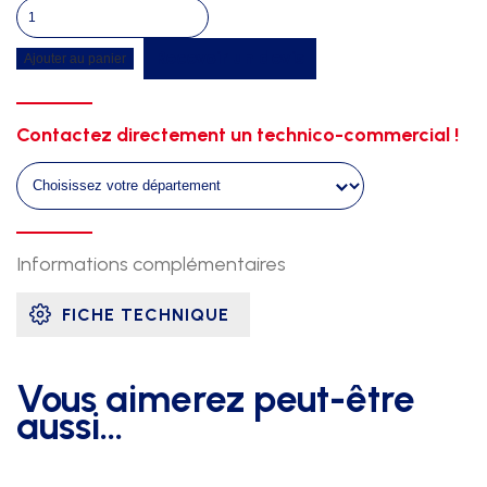
quantité
de
Recevoir un devis
Ajouter au panier
Caillebotis
hauteur
6m00
Contactez directement un technico-commercial !
x
4m00
pieds
fixes
Informations complémentaires
FICHE TECHNIQUE
Vous aimerez peut-être
aussi…