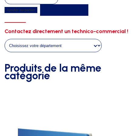
de
Recevoir un devis
Ajouter au panier
Bache
intemperies
4m00x2m00
Contactez directement un technico-commercial !
epaisseur
0m50
Produits de la même
catégorie