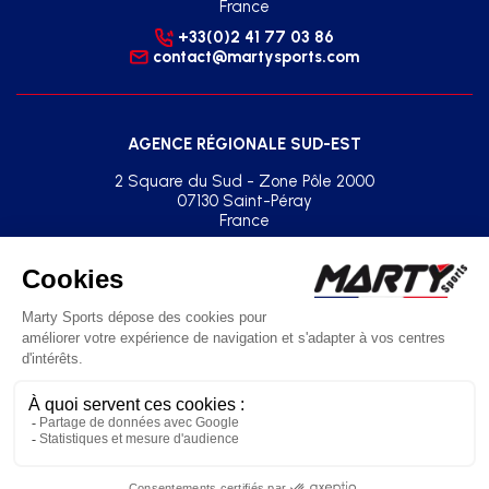
France
+33(0)2 41 77 03 86
contact@martysports.com
AGENCE RÉGIONALE SUD-EST
2 Square du Sud - Zone Pôle 2000
07130 Saint-Péray
France
+33(0)2 41 77 03 86
agence.sud.est@martysports.com