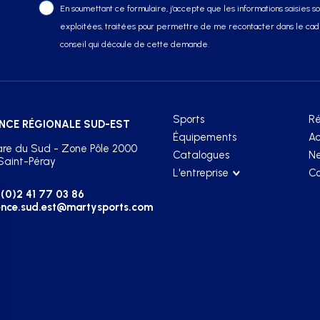
En soumettant ce formulaire, j’accepte que les informations saisies soi
exploitées, traitées pour permettre de me recontacter dans le cadr
conseil qui découle de cette demande.
Sports
Ré
NCE RÉGIONALE SUD-EST
Équipements
Ac
re du Sud - Zone Pôle 2000
Catalogues
Ne
Saint-Péray
L'entreprise
Co
(0)2 41 77 03 86
nce.sud.est@martysports.com