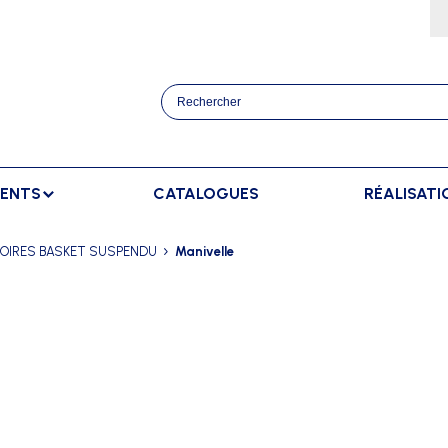
MENTS
CATALOGUES
RÉALISATI
ATHLÉTISME
BANCS
SPORTS RAQUETT
OIRES BASKET SUSPENDU
Manivelle
OURSES
BANCS DE TOUCHE
BADMINTON
AFFICHAGE
TRAINEMENT
BANCS DE TOUCHE ELITE
TENNIS
AFFICHAGE EXTÉRIEUR
ANCERS
BANCS SUÉDOIS
AFFICHAGE INTÉRIEUR
AUTS
AFFICHAGE MANUEL