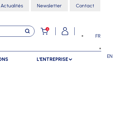
Actualités
Newsletter
Contact
0
FR
EN
ONS
L'ENTREPRISE
E
RANGEMENTS
SPORTS SALLE
ARMOIRES
ARTS MARTIAUX
SÉPARATIONS
CHARIOTS
DANSE
SÉPARATIONS EXTÉRIEURES
RÂTELIERS
ESCALADE
SÉPARATIONS INTÉRIEURES
GYMNASTIQUE