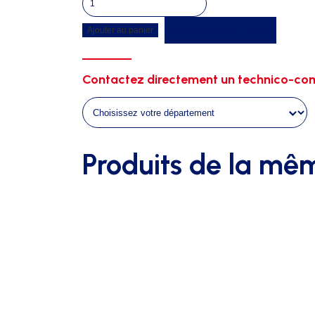
de
Recevoir un devis
Ajouter au panier
Manivelle
Contactez directement un technico-com
Produits de la mê