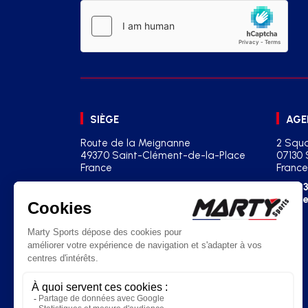
SIÈGE
AGE
Route de la Meignanne
2 Squa
49370 Saint-Clément-de-la-Place
07130 
France
France
+33(0)2 41 77 03 86
+33
contact@martysports.com
age