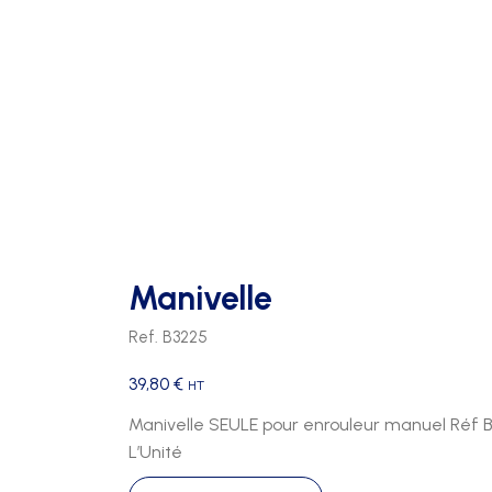
FOOTBALL
PATÈRES
TRIBUNES 2 RANGS
FOOTBALL US
PORTE PAQUETS
TRIBUNES 3 RANGS
HAND BALL
TRIBUNES 4 RANGS
HOCKEY
RUGBY
VOLLEY
Manivelle
Ref. B3225
39,80
€
HT
Manivelle SEULE pour enrouleur manuel Réf B
L’Unité
quantité