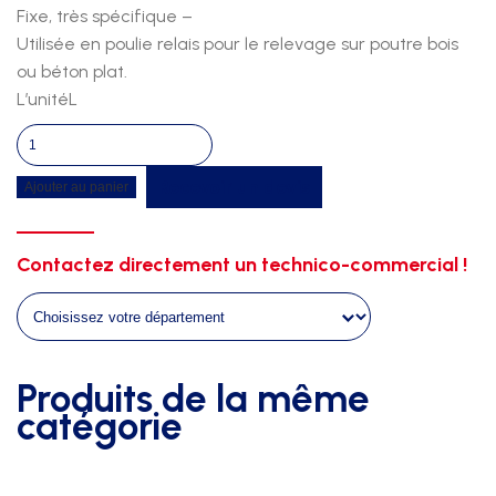
Fixe, très spécifique –
Utilisée en poulie relais pour le relevage sur poutre bois
ou béton plat.
L’unitéL
quantité
de
Recevoir un devis
Ajouter au panier
Poulie
sur
champ
Contactez directement un technico-commercial !
Produits de la même
catégorie