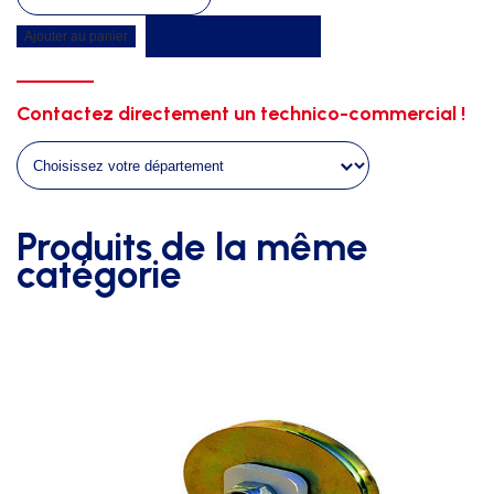
de
Recevoir un devis
Ajouter au panier
Galvanisation
sur
but
Contactez directement un technico-commercial !
de
basket
mobile
baby
et
Produits de la même
mini
catégorie