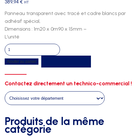
389,94
€
HT
Panneau transparent avec tracé et cadre blancs par
adhésif spécial,
Dimensions : 1m20 x 0m90 x 15mm –
L’unité
quantité
de
Recevoir un devis
Ajouter au panier
Panneau
methacrylate
1m20x0m90x15mm
Contactez directement un technico-commercial !
Produits de la même
catégorie