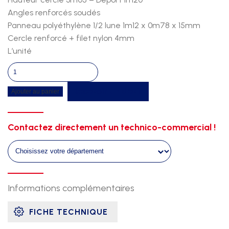
Angles renforcés soudés
Panneau polyéthylène 1/2 lune 1m12 x 0m78 x 15mm
Cercle renforcé + filet nylon 4mm
L’unité
quantité
de
Recevoir un devis
Ajouter au panier
Sketball
deport
1m20
Contactez directement un technico-commercial !
ht
3m05
Informations complémentaires
FICHE TECHNIQUE