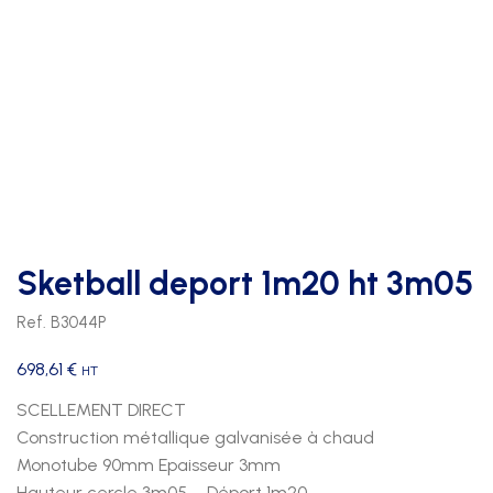
Sketball deport 1m20 ht 3m05
Ref. B3044P
698,61
€
HT
SCELLEMENT DIRECT
Construction métallique galvanisée à chaud
Monotube 90mm Epaisseur 3mm
Hauteur cercle 3m05 – Déport 1m20