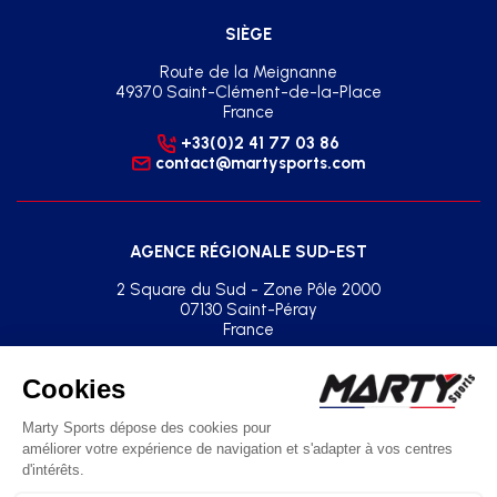
SIÈGE
Route de la Meignanne
49370 Saint-Clément-de-la-Place
France
+33(0)2 41 77 03 86
contact@martysports.com
AGENCE RÉGIONALE SUD-EST
2 Square du Sud - Zone Pôle 2000
07130 Saint-Péray
France
+33(0)2 41 77 03 86
agence.sud.est@martysports.com