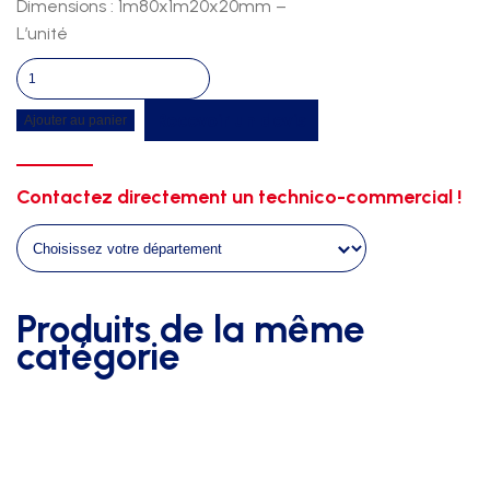
Dimensions : 1m80x1m20x20mm –
L’unité
quantité
de
Recevoir un devis
Ajouter au panier
Panneau
methacrylate
1m80x1m20x20mm
Contactez directement un technico-commercial !
Produits de la même
catégorie