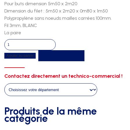
Pour buts dimension 5m50 x 2m20
Dimension du filet : 5m50 x 2m20 x 0m80 x 1m50
Polypropylène sans noeuds mailles carrées 100mm.
Fil 3mm, BLANC
La paire
quantité
de
Recevoir un devis
Ajouter au panier
Filets
beach
soccer
Contactez directement un technico-commercial !
Produits de la même
catégorie