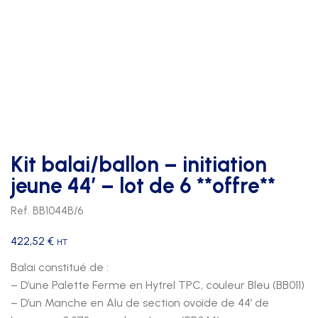
Kit balai/ballon – initiation
jeune 44′ – lot de 6 **offre**
Ref. BB1044B/6
422,52
€
HT
Balai constitué de :
– D’une Palette Ferme en Hytrel TPC, couleur Bleu (BB011)
– D’un Manche en Alu de section ovoïde de 44′ de