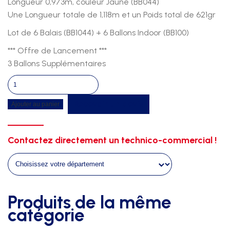
Longueur 0,973m, couleur Jaune (BB044)
Une Longueur totale de 1,118m et un Poids total de 621gr
Lot de 6 Balais (BB1044) + 6 Ballons Indoor (BB100)
*** Offre de Lancement ***
3 Ballons Supplémentaires
quantité
de
Recevoir un devis
Ajouter au panier
Kit
balai/ballon
-
Contactez directement un technico-commercial !
initiation
jeune
44'
-
lot
Produits de la même
de
catégorie
6