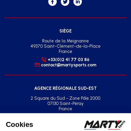
SIÈGE
Route de la Meignanne
49370 Saint-Clément-de-la-Place
France
+33(0)2 41 77 03 86
contact@martysports.com
AGENCE RÉGIONALE SUD-EST
2 Square du Sud - Zone Pôle 2000
07130 Saint-Péray
France
+33(0)2 41 77 03 86
agence.sud.est@martysports.com