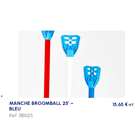
**offre**
MANCHE BROOMBALL 25′ –
15,65
€
HT
BLEU
Ref. BB025