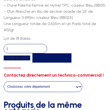
– D’une Palette Ferme en Hytrel TPC, couleur Bleu (BB011)
– D’un Manche en Alu de section ovoïde de 25′ de
Longueur 0,490m, couleur Bleu (BB025)
Une Longueur totale de 0,635m et un Poids total de
402gr
Lot de 18 Balais
quantité
de
Recevoir un devis
Ajouter au panier
Kit
balai
initiation
Contactez directement un technico-commercial !
jeune
25'
-
lot
de
Produits de la même
18