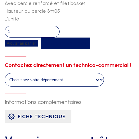
Avec cercle renforcé et filet basket
Hauteur du cercle 3m05
L’unité
quantité
de
Recevoir un devis
Ajouter au panier
Combine
senior
hand/basket
Contactez directement un technico-commercial !
panneau
1/2
lune
Informations complémentaires
FICHE TECHNIQUE