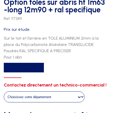
Option toles sur abris ht 1m63
-long 12m90 + ral specifique
Ref. F7349
Prix sur étude
Sur le toit et l’arrière en TOLE ALUMINIUM 2mm à la
place du Polycarbonate Alvéolaire TRANSLUCIDE
Poudrés RAL SPECIFIQUE A PRECISER
Pour 1 abri
quantité
Recevoir un devis
de
Option
toles
Contactez directement un technico-commercial !
sur
abris
ht
1m63