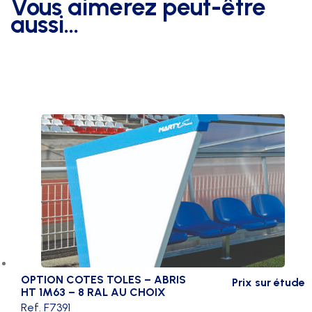
Vous aimerez peut-être
-
aussi…
long
12m90
+
ral
specifique
OPTION COTES TOLES – ABRIS
Prix sur étude
HT 1M63 – 8 RAL AU CHOIX
Ref. F7391