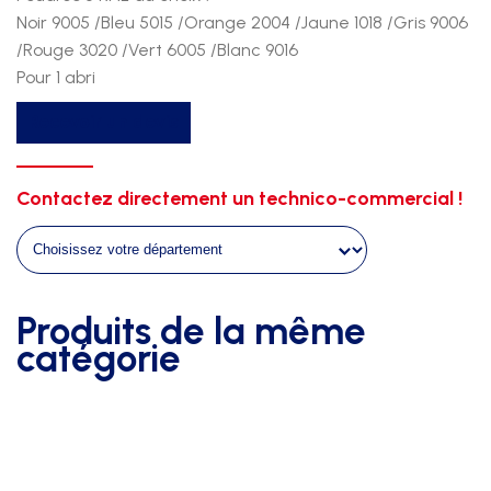
Noir 9005 /Bleu 5015 /Orange 2004 /Jaune 1018 /Gris 9006
/Rouge 3020 /Vert 6005 /Blanc 9016
Pour 1 abri
quantité
Recevoir un devis
de
Option
toles
Contactez directement un technico-commercial !
sur
abris
ht
2m00
Produits de la même
-
catégorie
long
3m20
+
8
ral