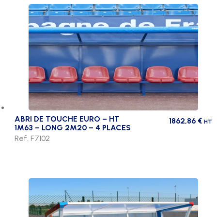
au
choix
ABRI DE TOUCHE EURO – HT
1862,86
€
HT
1M63 – LONG 2M20 – 4 PLACES
Ref. F7102