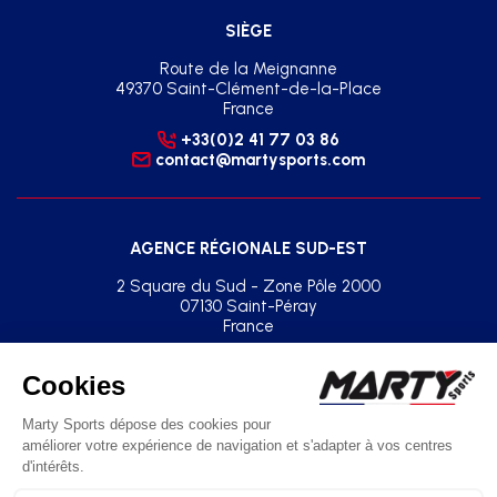
SIÈGE
Route de la Meignanne
49370 Saint-Clément-de-la-Place
France
+33(0)2 41 77 03 86
contact@martysports.com
AGENCE RÉGIONALE SUD-EST
2 Square du Sud - Zone Pôle 2000
07130 Saint-Péray
France
+33(0)2 41 77 03 86
agence.sud.est@martysports.com