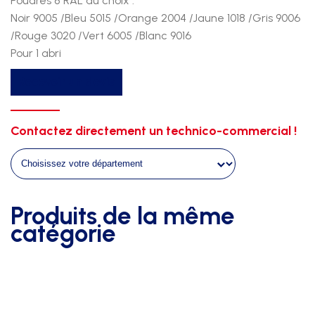
Poudrés 8 RAL au choix :
Noir 9005 /Bleu 5015 /Orange 2004 /Jaune 1018 /Gris 9006
/Rouge 3020 /Vert 6005 /Blanc 9016
Pour 1 abri
quantité
Recevoir un devis
de
Option
peinture
Contactez directement un technico-commercial !
chassis
-
abris
ht
Produits de la même
2m00
catégorie
-
long
8m70
-
8