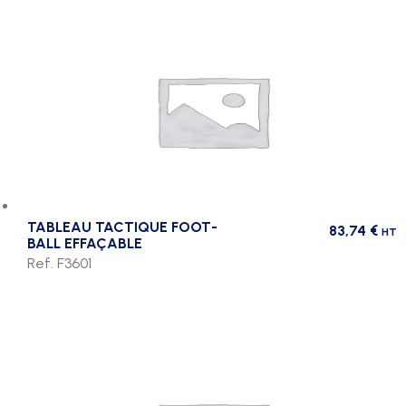
ral
au
choix
TABLEAU TACTIQUE FOOT-
83,74
€
HT
BALL EFFAÇABLE
Ref. F3601