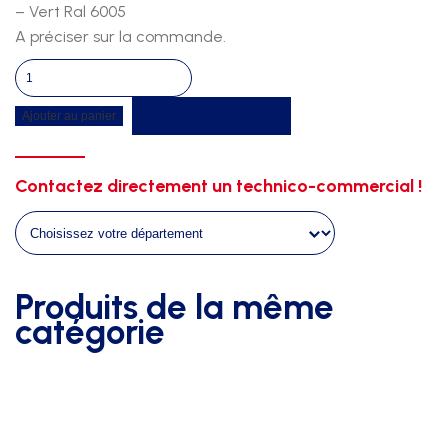
– Vert Ral 6005
A préciser sur la commande.
quantité
de
Recevoir un devis
Ajouter au panier
Option
couleur
sur
Contactez directement un technico-commercial !
abri
de
5m00
-
f6003
Produits de la même
catégorie