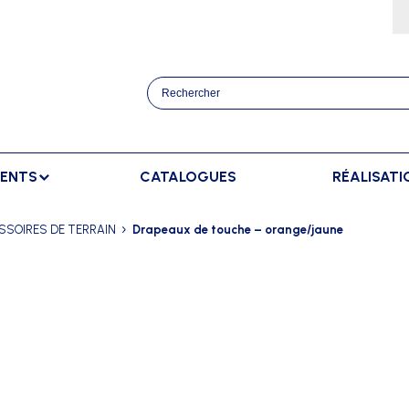
MENTS
CATALOGUES
RÉALISATI
ATHLÉTISME
BANCS
SPORTS RAQUETT
SSOIRES DE TERRAIN
Drapeaux de touche – orange/jaune
OURSES
BANCS DE TOUCHE
BADMINTON
AFFICHAGE
TRAINEMENT
BANCS DE TOUCHE ELITE
TENNIS
AFFICHAGE EXTÉRIEUR
ANCERS
BANCS SUÉDOIS
AFFICHAGE INTÉRIEUR
AUTS
AFFICHAGE MANUEL