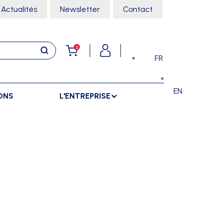
Actualités
Newsletter
Contact
0
FR
EN
ONS
L'ENTREPRISE
E
RANGEMENTS
SPORTS SALLE
ARMOIRES
ARTS MARTIAUX
SÉPARATIONS
CHARIOTS
DANSE
SÉPARATIONS EXTÉRIEURES
RÂTELIERS
ESCALADE
SÉPARATIONS INTÉRIEURES
GYMNASTIQUE