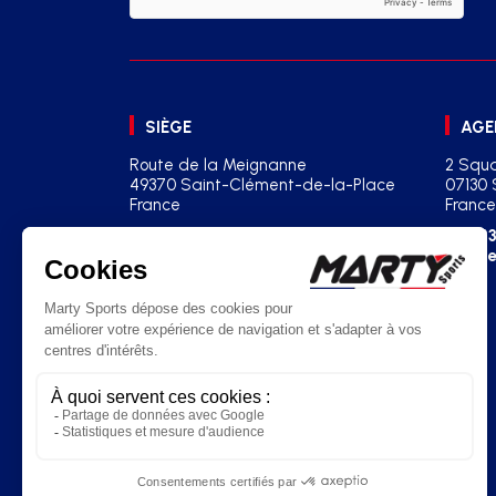
SIÈGE
AGE
Route de la Meignanne
2 Squa
49370 Saint-Clément-de-la-Place
07130 
France
France
+33(0)2 41 77 03 86
+33
contact@martysports.com
age