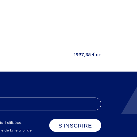
1997,35
€
HT
ent utilisées,
e de la relation de