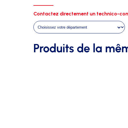
de
touche
Contactez directement un technico-com
-
orange/jaune
Produits de la mê