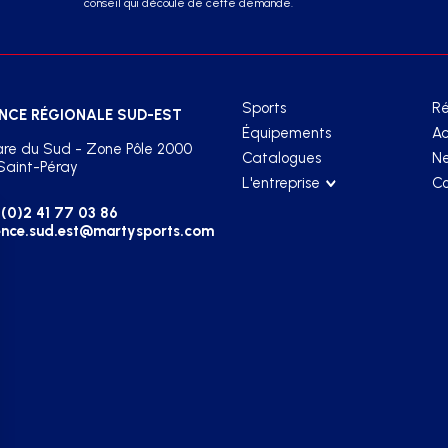
conseil qui découle de cette demande.
Sports
Ré
NCE RÉGIONALE SUD-EST
Équipements
Ac
re du Sud - Zone Pôle 2000
Catalogues
Ne
Saint-Péray
L'entreprise
Co
(0)2 41 77 03 86
nce.sud.est@martysports.com