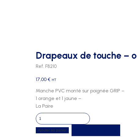
FOOTBALL
PATÈRES
TRIBUNES 2 RANGS
FOOTBALL US
PORTE PAQUETS
TRIBUNES 3 RANGS
HAND BALL
TRIBUNES 4 RANGS
HOCKEY
Drapeaux de touche – 
RUGBY
Ref. F8210
VOLLEY
17,00
€
HT
Manche PVC monté sur poignée GRIP –
1 orange et 1 jaune –
La Paire
quantité
de
Recevoir un devis
Ajouter au panier
Drapeaux