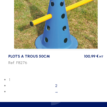
PLOTS A TROUS 50CM
100,99
€
HT
Ref. F8276
1
2
→