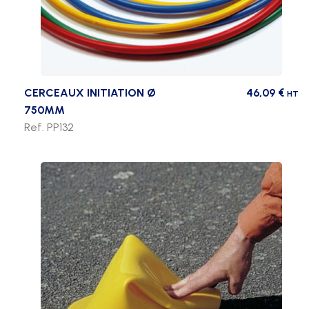
CERCEAUX INITIATION Ø
46,09
€
HT
750MM
Ref. PP132