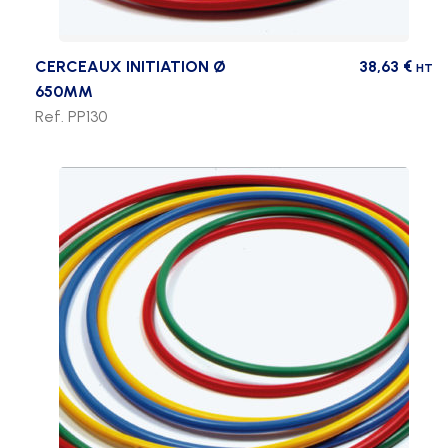
CERCEAUX INITIATION Ø
38,63
€
HT
650MM
Ref. PP130