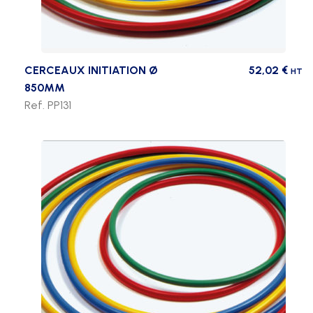
CERCEAUX INITIATION Ø
52,02
€
HT
850MM
Ref. PP131