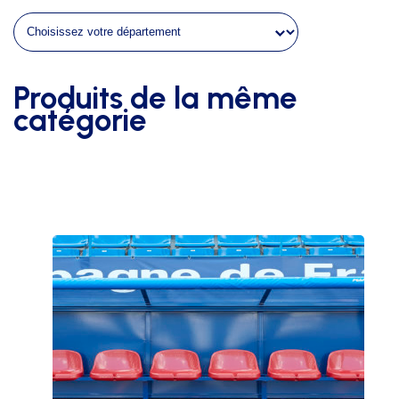
arrieres
de
but
de
Produits de la même
futsal
catégorie