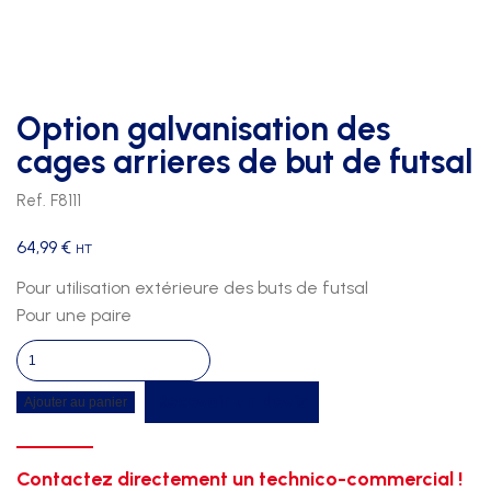
Option galvanisation des
cages arrieres de but de futsal
Ref. F8111
64,99
€
HT
Pour utilisation extérieure des buts de futsal
Pour une paire
quantité
de
Recevoir un devis
Ajouter au panier
Option
galvanisation
des
Contactez directement un technico-commercial !
cages