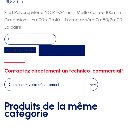
131,57
€
HT
Filet Polypropylène NOIR -Ø4mm- Maille carrée 100mm
Dimensions : 6m00 x 2m10 – Forme arrière 0m80/2m00
La paire
quantité
de
Recevoir un devis
Ajouter au panier
Filets
foot
minime
Contactez directement un technico-commercial !
4mm
sans
noeud
noir
Produits de la même
catégorie