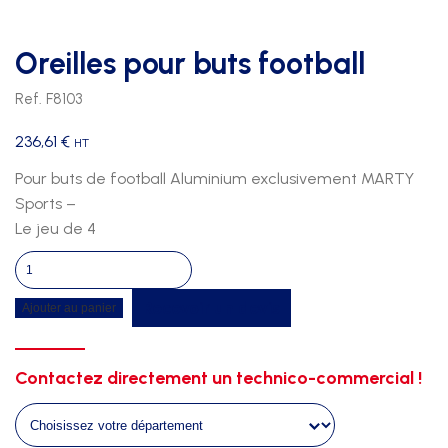
Oreilles pour buts football
Ref. F8103
236,61
€
HT
Pour buts de football Aluminium exclusivement MARTY
Sports –
Le jeu de 4
quantité
de
Recevoir un devis
Ajouter au panier
Oreilles
pour
buts
Contactez directement un technico-commercial !
football