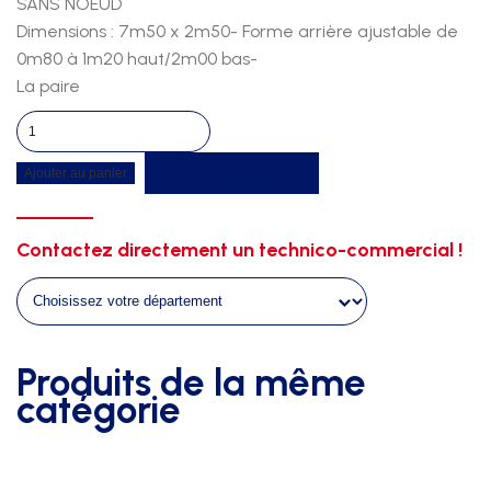
SANS NOEUD
Dimensions : 7m50 x 2m50- Forme arrière ajustable de
0m80 à 1m20 haut/2m00 bas-
La paire
quantité
de
Recevoir un devis
Ajouter au panier
Filets
foot
senior
Contactez directement un technico-commercial !
3mm
sans
noeud
traditionnel
noir
Produits de la même
catégorie