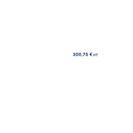
3011,75
€
HT