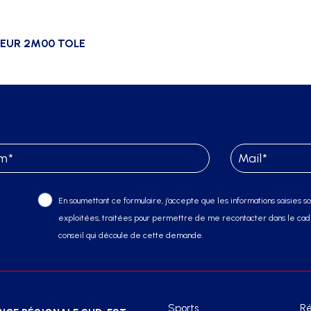
UEUR 2M00 TOLE
En soumettant ce formulaire, j’accepte que les informations saisies soi
exploitées, traitées pour permettre de me recontacter dans le cadr
conseil qui découle de cette demande.
Sports
Ré