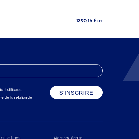
1390,16
€
HT
ent utilisées,
e de la relation de
alisations
Mentions Légales