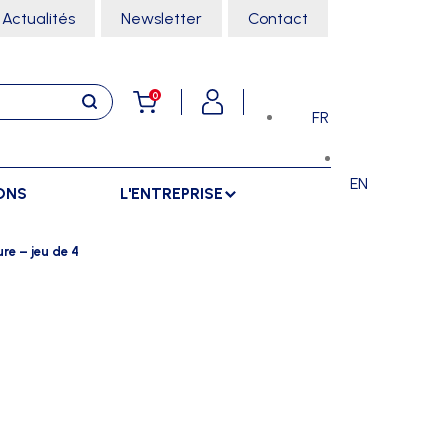
Actualités
Newsletter
Contact
0
FR
EN
ONS
L'ENTREPRISE
E
RANGEMENTS
SPORTS SALLE
re – jeu de 4
ARMOIRES
ARTS MARTIAUX
SÉPARATIONS
CHARIOTS
DANSE
SÉPARATIONS EXTÉRIEURES
RÂTELIERS
ESCALADE
SÉPARATIONS INTÉRIEURES
GYMNASTIQUE