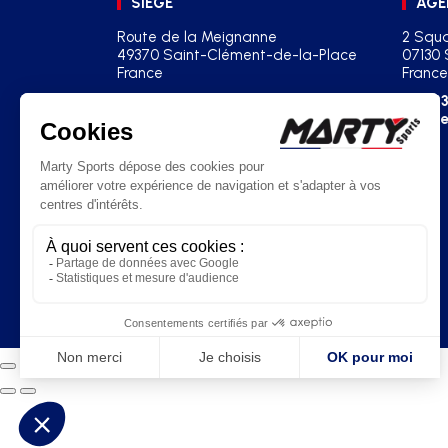
SIÈGE
AGE
Route de la Meignanne
2 Squa
49370 Saint-Clément-de-la-Place
07130 
France
France
+33(0)2 41 77 03 86
+33
contact@martysports.com
age