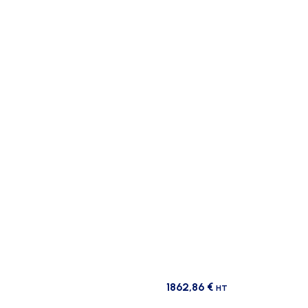
1862,86
€
HT