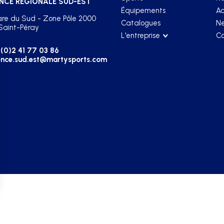
NCE RÉGIONALE SUD-EST
Équipements
Ac
re du Sud - Zone Pôle 2000
Catalogues
Ne
Saint-Péray
L'entreprise
Co
(0)2 41 77 03 86
nce.sud.est@martysports.com