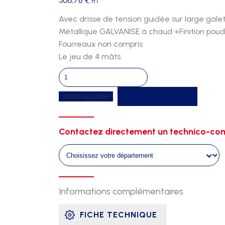
306,78
€
HT
Avec drisse de tension guidée sur large galet
Métallique GALVANISE à chaud +Finition pou
Fourreaux non compris
Le jeu de 4 mâts.
quantité
de
Recevoir un devis
Ajouter au panier
Mats
de
soutien
Contactez directement un technico-com
filet
galvanises
+
peinture
-
Informations complémentaires
jeu
de
FICHE TECHNIQUE
4