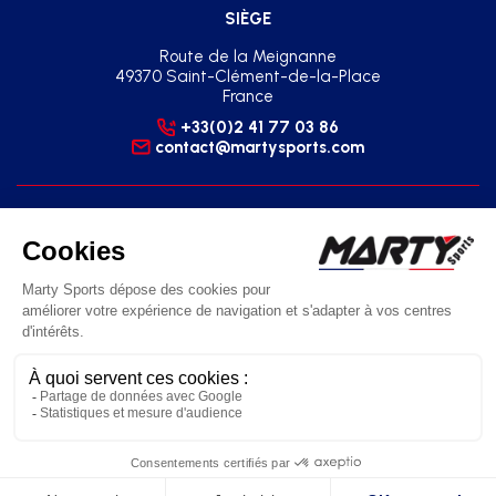
SIÈGE
Route de la Meignanne
49370 Saint-Clément-de-la-Place
France
+33(0)2 41 77 03 86
contact@martysports.com
AGENCE RÉGIONALE SUD-EST
2 Square du Sud - Zone Pôle 2000
07130 Saint-Péray
France
+33(0)2 41 77 03 86
agence.sud.est@martysports.com